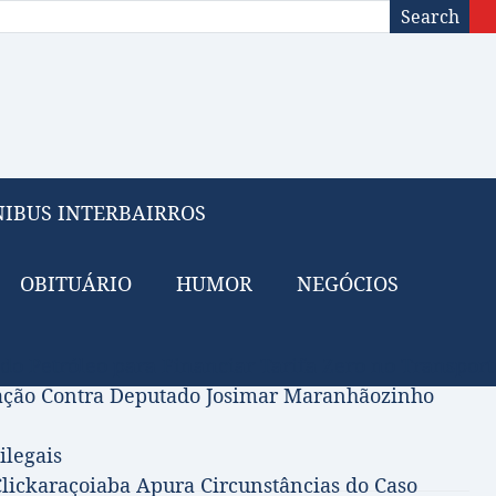
Search
IBUS INTERBAIRROS
OBITUÁRIO
HUMOR
NEGÓCIOS
 do Petróleo para Financiar Tarifa Zero no Transport
gação Contra Deputado Josimar Maranhãozinho
ilegais
lickaraçoiaba Apura Circunstâncias do Caso