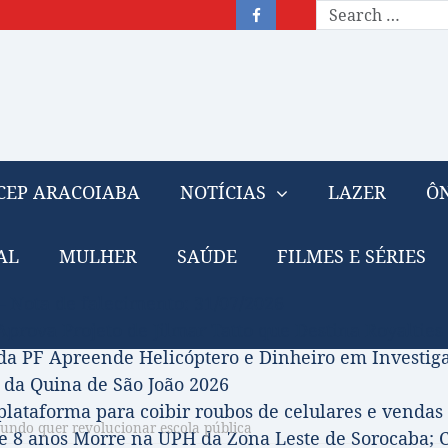
CEP ARACOIABA
NOTÍCIAS
LAZER
ÔN
AL
MULHER
SAÚDE
FILMES E SÉRIES
– Nota de falecimento: 31/07/2026
prova Projeto de Jilmar Tatto que Destina Royalties
da PF Apreende Helicóptero e Dinheiro em Investi
 da Quina de São João 2026
 plataforma para coibir roubos de celulares e vendas 
mundo quer revolucionar escola pública
 8 anos Morre na UPH da Zona Leste de Sorocaba; C