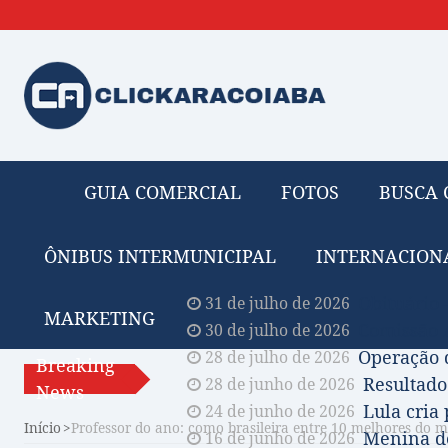
GUIA COMERCIAL
FOTOS
BUSCA 
ÔNIBUS INTERMUNICIPAL
INTERNACION
Obituário 
31 de julho de 2026
MARKETING
Comissão A
30 de julho de 2026
Operação 
28 de julho de 2026
Breaking
Resultado
28 de junho de 2026
News
Lula cria
24 de junho de 2026
Início
Professor do ano: como brasileira entre 10 melhores do 
Menina de
16 de junho de 2026