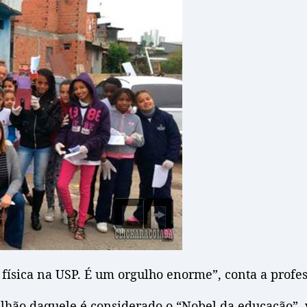
ísica na USP. É um orgulho enorme”, conta a profes
lhão daquele é considerado o “Nobel da educação”, v