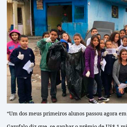
“Um dos meus primeiros alunos passou agora em f
Garofalo diz que, se ganhar o prêmio de US$ 1 mi