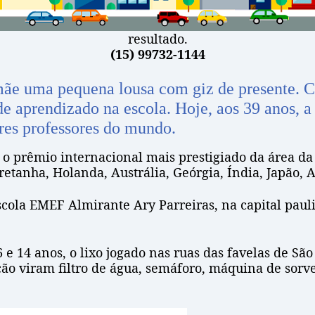
resultado.
(15) 99732-1144
mãe uma pequena lousa com giz de presente. 
e aprendizado na escola. Hoje, aos 39 anos, a
ores professores do mundo.
9, o prêmio internacional mais prestigiado da área 
etanha, Holanda, Austrália, Geórgia, Índia, Japão, 
scola EMEF Almirante Ary Parreiras, na capital pauli
6 e 14 anos, o lixo jogado nas ruas das favelas de S
ção viram filtro de água, semáforo, máquina de sorve