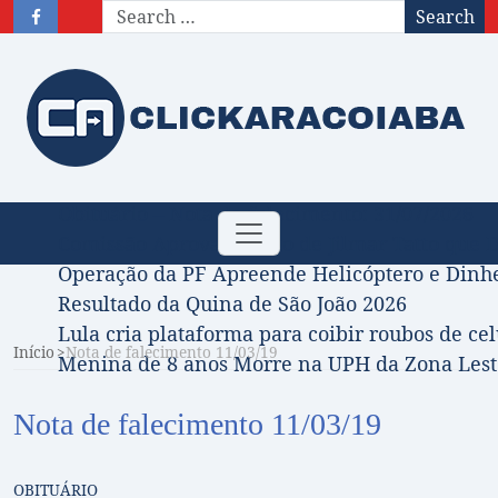
Search
Obituário – Nota de falecimento: 31/07/2026
Toggle
Comissão Aprova Projeto de Jilmar Tatto que D
navigation
Operação da PF Apreende Helicóptero e Dinh
Resultado da Quina de São João 2026
Lula cria plataforma para coibir roubos de cel
Início
Nota de falecimento 11/03/19
Menina de 8 anos Morre na UPH da Zona Leste
Nota de falecimento 11/03/19
OBITUÁRIO