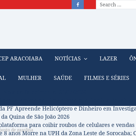
CEP ARACOIABA
NOTÍCIAS
LAZER
ÔN
AL
MULHER
SAÚDE
FILMES E SÉRIES
– Nota de falecimento: 31/07/2026
prova Projeto de Jilmar Tatto que Destina Royalties
da PF Apreende Helicóptero e Dinheiro em Investi
 da Quina de São João 2026
 plataforma para coibir roubos de celulares e vendas 
posto de gasolina
 8 anos Morre na UPH da Zona Leste de Sorocaba; C