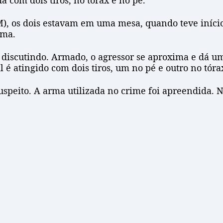
a com dois tiros, no tórax e no pé.
), os dois estavam em uma mesa, quando teve início
ima.
 discutindo. Armado, o agressor se aproxima e dá um 
 é atingido com dois tiros, um no pé e outro no tóra
peito. A arma utilizada no crime foi apreendida. N