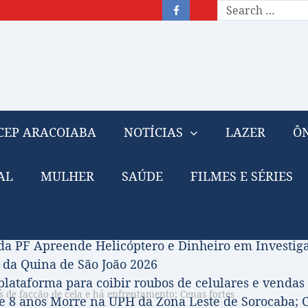
CEP ARACOIABA
NOTÍCIAS
LAZER
ÔN
AL
MULHER
SAÚDE
FILMES E SÉRIES
– Nota de falecimento: 31/07/2026
prova Projeto de Jilmar Tatto que Destina Royalties
da PF Apreende Helicóptero e Dinheiro em Investi
 da Quina de São João 2026
 plataforma para coibir roubos de celulares e vendas 
 de facção de cela e há enfrentamento; Cenas fortes
 8 anos Morre na UPH da Zona Leste de Sorocaba; C