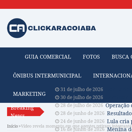
GUIA COMERCIAL
FOTOS
BUSCA 
ÔNIBUS INTERMUNICIPAL
INTERNACION
Obituário 
31 de julho de 2026
MARKETING
Comissão A
30 de julho de 2026
Operação 
28 de julho de 2026
Breaking
Resultado
28 de junho de 2026
News
Lula cria
24 de junho de 2026
Início
Vídeo revela momento em que agentes retiram integrantes
Menina de
16 de junho de 2026