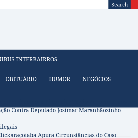
Search
IBUS INTERBAIRROS
OBITUÁRIO
HUMOR
NEGÓCIOS
 do Petróleo para Financiar Tarifa Zero no Transport
gação Contra Deputado Josimar Maranhãozinho
ilegais
lickaraçoiaba Apura Circunstâncias do Caso