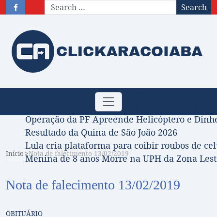
Search
Obituário – Nota de falecimento: 31/07/2026
Toggle
Comissão Aprova Projeto de Jilmar Tatto que D
navigation
Operação da PF Apreende Helicóptero e Dinh
Resultado da Quina de São João 2026
Lula cria plataforma para coibir roubos de cel
Início
Nota de falecimento 13/02/2019
Menina de 8 anos Morre na UPH da Zona Leste
Nota de falecimento 13/02/2019
OBITUÁRIO