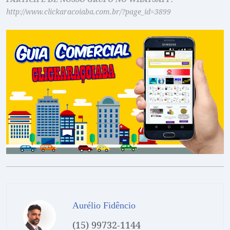
http://www.clickaracoiaba.com.br/?page_id=3899
Aurélio Fidêncio
(15) 99732-1144