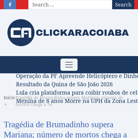
Search
Obituário – Nota de falecimento: 31/07/2026
Toggle
Comissão Aprova Projeto de Jilmar Tatto que D
navigation
Operação da PF Apreende Helicóptero e Dinh
Resultado da Quina de São João 2026
Lula cria plataforma para coibir roubos de cel
Início
Tragédia de Brumadinho supera Mariana; número de
Menina de 8 anos Morre na UPH da Zona Leste
mortos chega a 34
Tragédia de Brumadinho supera
Mariana; número de mortos chega a