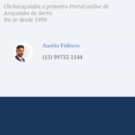
Clickaraçoiaba o primeiro Portal online de
Araçoiaba da Serra
No ar desde 1999.
Aurélio Fidêncio
(15) 99732-1144