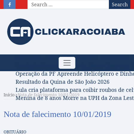
Search
Obituário – Nota de falecimento: 31/07/2026
Toggle
Comissão Aprova Projeto de Jilmar Tatto que D
navigation
Operação da PF Apreende Helicóptero e Dinh
Resultado da Quina de São João 2026
Lula cria plataforma para coibir roubos de cel
Início
Nota de falecimento 10/01/2019
Menina de 8 anos Morre na UPH da Zona Leste
Nota de falecimento 10/01/2019
OBITUÁRIO