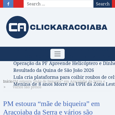
Search
Obituário – Nota de falecimento: 31/07/2026
Toggle
Comissão Aprova Projeto de Jilmar Tatto que D
navigation
Operação da PF Apreende Helicóptero e Dinh
Resultado da Quina de São João 2026
Lula cria plataforma para coibir roubos de cel
Início
PM estoura “mãe de biqueira” em Araçoiaba da Serra e
Menina de 8 anos Morre na UPH da Zona Leste
vários são presos
PM estoura “mãe de biqueira” em
Araçoiaba da Serra e vários são