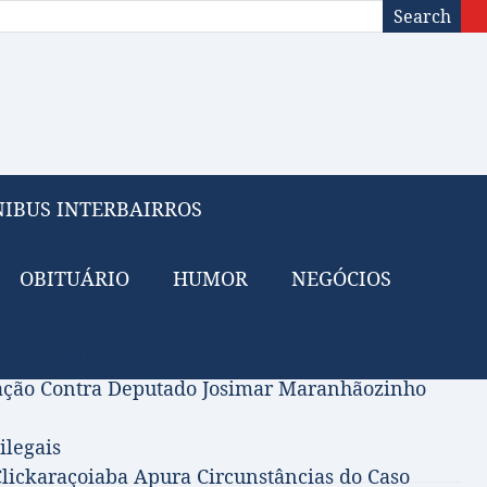
Search
IBUS INTERBAIRROS
OBITUÁRIO
HUMOR
NEGÓCIOS
 do Petróleo para Financiar Tarifa Zero no Transport
gação Contra Deputado Josimar Maranhãozinho
ilegais
lickaraçoiaba Apura Circunstâncias do Caso