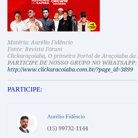
Matéria: Aurélio Fidêncio
Fonte: Revista Fórum
Clickaraçoiaba, O primeiro Portal de Araçoiaba da 
PARTICIPE DE NOSSO GRUPO NO WHATSAPP:
http://www.clickaracoiaba.com.br/?page_id=3899
PARTICIPE:
Aurélio Fidêncio
(15) 99732-1144