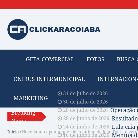
GUIA COMERCIAL
FOTOS
BUSCA 
ÔNIBUS INTERMUNICIPAL
INTERNACION
Obituário 
31 de julho de 2026
MARKETING
Comissão A
30 de julho de 2026
Operação 
28 de julho de 2026
Breaking
Resultado
28 de junho de 2026
News
Lula cria
24 de junho de 2026
Início
Novo laudo aponta que vídeo íntimo de João Doria é verd
Menina de
16 de junho de 2026