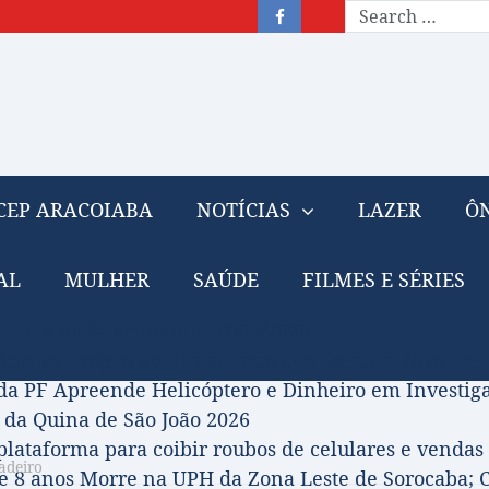
CEP ARACOIABA
NOTÍCIAS
LAZER
ÔN
AL
MULHER
SAÚDE
FILMES E SÉRIES
– Nota de falecimento: 31/07/2026
prova Projeto de Jilmar Tatto que Destina Royalties
da PF Apreende Helicóptero e Dinheiro em Investi
 da Quina de São João 2026
 plataforma para coibir roubos de celulares e vendas 
adeiro
 8 anos Morre na UPH da Zona Leste de Sorocaba; C