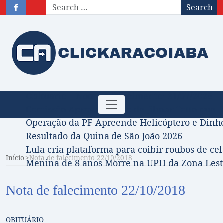
Search
Obituário – Nota de falecimento: 31/07/2026
Toggle
Comissão Aprova Projeto de Jilmar Tatto que D
navigation
Operação da PF Apreende Helicóptero e Dinh
Resultado da Quina de São João 2026
Lula cria plataforma para coibir roubos de cel
Início
Nota de falecimento 22/10/2018
Menina de 8 anos Morre na UPH da Zona Leste
Nota de falecimento 22/10/2018
OBITUÁRIO