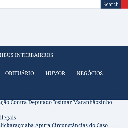
Search
IBUS INTERBAIRROS
OBITUÁRIO
HUMOR
NEGÓCIOS
 do Petróleo para Financiar Tarifa Zero no Transport
gação Contra Deputado Josimar Maranhãozinho
ilegais
lickaraçoiaba Apura Circunstâncias do Caso