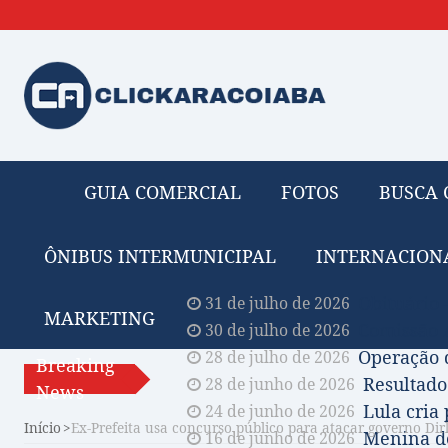
GUIA COMERCIAL
FOTOS
BUSCA 
ÔNIBUS INTERMUNICIPAL
INTERNACION
Obituário 
31 de julho de 2026
MARKETING
Comissão A
30 de julho de 2026
Operação 
28 de julho de 2026
Breaking
Resultado
28 de junho de 2026
News
Lula cria
24 de junho de 2026
Início
Ex-Prefeita usa concurso público para atacar governo Dir
Menina de
16 de junho de 2026