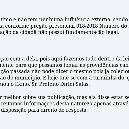
egitimo e não tem nenhuma influência externa, send
ita conforme pregão presencial 018/2018 Número do P
gação da cidadã não possui fundamentação legal.
ão com a dela, pois aqui fazemos tudo dentro da lei
ente para que possamos tomar as providências cabí
ação passada não pode dizer o mesmo pois já coleci
o do município. E hoje une-se com a turminha do ‘q
ou o Exmo. Sr. Prefeito Dirlei Salas.
melhor sobre sua publicação, mas ela disse estar 
eitamos informações desta natureza apenas através d
isposição para direito de resposta.