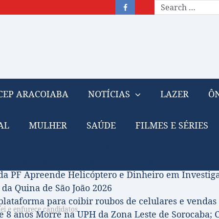
CEP ARACOIABA
NOTÍCIAS
LAZER
ÔN
AL
MULHER
SAÚDE
FILMES E SÉRIES
– Nota de falecimento: 31/07/2026
prova Projeto de Jilmar Tatto que Destina Royalties
da PF Apreende Helicóptero e Dinheiro em Investi
 da Quina de São João 2026
 plataforma para coibir roubos de celulares e vendas 
lei e enfurece candidatos
 8 anos Morre na UPH da Zona Leste de Sorocaba; C