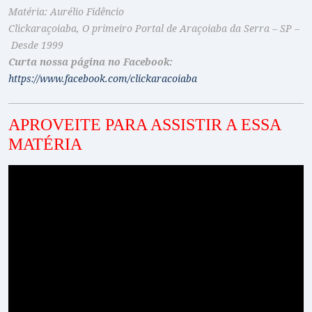
Matéria: Aurélio Fidêncio
Clickaraçoiaba, O primeiro Portal de Araçoiaba da Serra – SP –
Desde 1999
Curta nossa página no Facebook:
https://www.facebook.com/clickaracoiaba
APROVEITE PARA ASSISTIR A ESSA
MATÉRIA