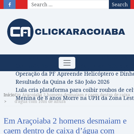
Search
Obituário – Nota de falecimento: 31/07/2026
Toggle
Comissão Aprova Projeto de Jilmar Tatto que D
navigation
Operação da PF Apreende Helicóptero e Dinh
Resultado da Quina de São João 2026
Lula cria plataforma para coibir roubos de cel
Início
Em Araçoiaba 2 homens desmaiam e caem dentro de caixa
Menina de 8 anos Morre na UPH da Zona Leste
d’água com 10m de altura
Em Araçoiaba 2 homens desmaiam e
caem dentro de caixa d’água com