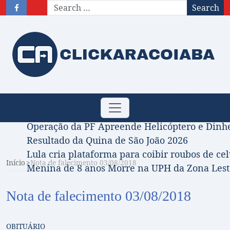
Search
Obituário – Nota de falecimento: 31/07/2026
Toggle
Comissão Aprova Projeto de Jilmar Tatto que D
navigation
Operação da PF Apreende Helicóptero e Dinh
Resultado da Quina de São João 2026
Lula cria plataforma para coibir roubos de cel
Início
Nota de falecimento 03/08/2018
Menina de 8 anos Morre na UPH da Zona Leste
Nota de falecimento 03/08/2018
OBITUÁRIO