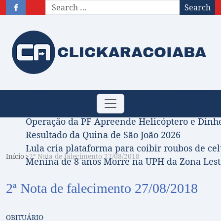
Search
Obituário – Nota de falecimento: 31/07/2026
Toggle
Comissão Aprova Projeto de Jilmar Tatto que D
navigation
Operação da PF Apreende Helicóptero e Dinh
Resultado da Quina de São João 2026
Lula cria plataforma para coibir roubos de cel
Início
2ª Nota de falecimento 27/08/2018
Menina de 8 anos Morre na UPH da Zona Leste
2ª Nota de falecimento 27/08/2018
OBITUÁRIO