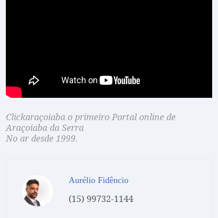
Clickaraçoiaba o primeiro Portal online de
Araçoiaba da Serra
No ar desde 1999.
Aurélio Fidêncio
(15) 99732-1144