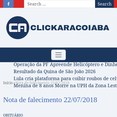
Search
Obituário – Nota de falecimento: 31/07/2026
Toggle
Comissão Aprova Projeto de Jilmar Tatto que D
navigation
Operação da PF Apreende Helicóptero e Dinh
Resultado da Quina de São João 2026
Lula cria plataforma para coibir roubos de cel
Início
Nota de falecimento 22/07/2018
Menina de 8 anos Morre na UPH da Zona Leste
Nota de falecimento 22/07/2018
OBITUÁRIO