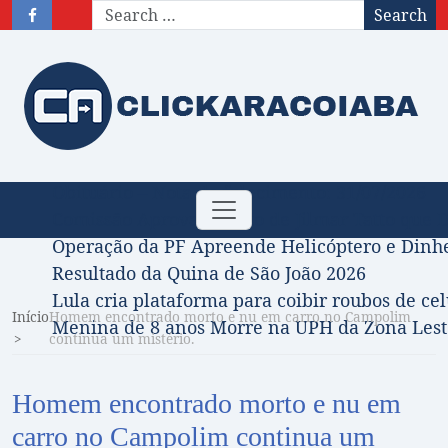
Search
Obituário – Nota de falecimento: 31/07/2026
Toggle
Comissão Aprova Projeto de Jilmar Tatto que D
navigation
Operação da PF Apreende Helicóptero e Dinh
Resultado da Quina de São João 2026
Lula cria plataforma para coibir roubos de cel
Início
Homem encontrado morto e nu em carro no Campolim
Menina de 8 anos Morre na UPH da Zona Leste
continua um mistério.
Homem encontrado morto e nu em
carro no Campolim continua um