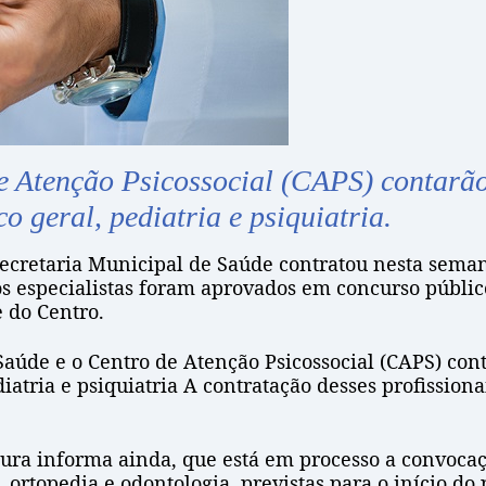
e Atenção Psicossocial (CAPS) contarão
co geral, pediatria e psiquiatria.
ecretaria Municipal de Saúde contratou nesta seman
 especialistas foram aprovados em concurso público 
 do Centro.
aúde e o Centro de Atenção Psicossocial (CAPS) con
ediatria e psiquiatria A contratação desses profissi
a informa ainda, que está em processo a convocaçã
a, ortopedia e odontologia, previstas para o início d