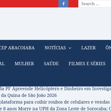
CEP ARACOIABA
NOTÍCIAS
LAZER
ÔN
AL
MULHER
SAÚDE
FILMES E SÉRIES
– Nota de falecimento: 31/07/2026
prova Projeto de Jilmar Tatto que Destina Royalties
da PF Apreende Helicóptero e Dinheiro em Investi
 da Quina de São João 2026
 plataforma para coibir roubos de celulares e vendas 
 8 anos Morre na UPH da Zona Leste de Sorocaba; C