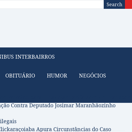
Search
IBUS INTERBAIRROS
OBITUÁRIO
HUMOR
NEGÓCIOS
 do Petróleo para Financiar Tarifa Zero no Transport
gação Contra Deputado Josimar Maranhãozinho
ilegais
lickaraçoiaba Apura Circunstâncias do Caso