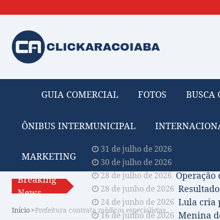
GUIA COMERCIAL
FOTOS
BUSCA 
ÔNIBUS INTERMUNICIPAL
INTERNACION
Obituário 
31 de julho de 2026
MARKETING
Comissão A
30 de julho de 2026
Operação 
28 de julho de 2026
Breaking
Resultado
28 de junho de 2026
News
Lula cria
24 de junho de 2026
Início
Prefeitura contrata médicos especialistas.
Menina de
16 de junho de 2026