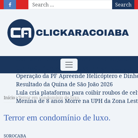
Search
Obituário – Nota de falecimento: 31/07/2026
Toggle
Comissão Aprova Projeto de Jilmar Tatto que D
navigation
Operação da PF Apreende Helicóptero e Dinh
Resultado da Quina de São João 2026
Lula cria plataforma para coibir roubos de cel
Início
Terror em condomínio de luxo.
Menina de 8 anos Morre na UPH da Zona Leste
Terror em condomínio de luxo.
SOROCABA