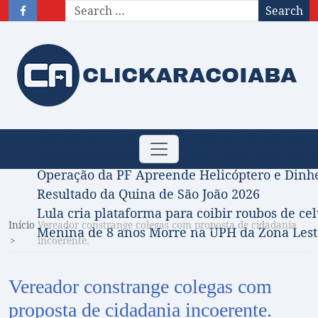
Search
Obituário – Nota de falecimento: 31/07/2026
Toggle
Comissão Aprova Projeto de Jilmar Tatto que D
navigation
Operação da PF Apreende Helicóptero e Dinh
Resultado da Quina de São João 2026
Lula cria plataforma para coibir roubos de cel
Início
Vereador constrange colegas com proposta de cidadania
Menina de 8 anos Morre na UPH da Zona Leste
incoerente.
Vereador constrange colegas com
proposta de cidadania incoerente.