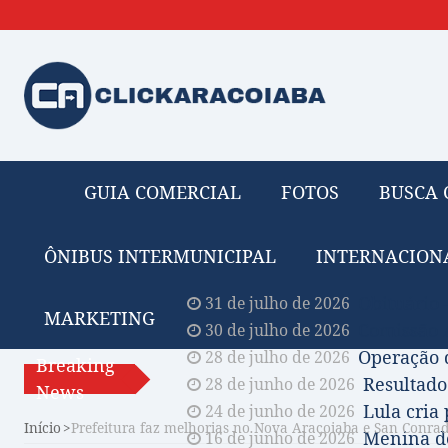
GUIA COMERCIAL
FOTOS
BUSCA 
ÔNIBUS INTERMUNICIPAL
INTERNACION
Obituário 
31 de julho de 2026
MARKETING
Comissão A
30 de julho de 2026
Operação 
28 de julho de 2026
Breaking
Resultado
28 de junho de 2026
News
Lula cria
24 de junho de 2026
Início
Prefeitura faz melhorias no Nova Araçoiaba e San Conra
Menina de
16 de junho de 2026