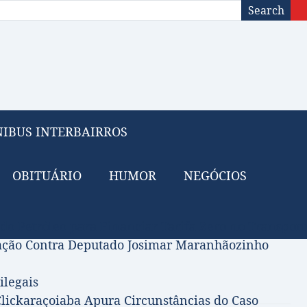
Search
IBUS INTERBAIRROS
OBITUÁRIO
HUMOR
NEGÓCIOS
 do Petróleo para Financiar Tarifa Zero no Transport
gação Contra Deputado Josimar Maranhãozinho
ilegais
lickaraçoiaba Apura Circunstâncias do Caso