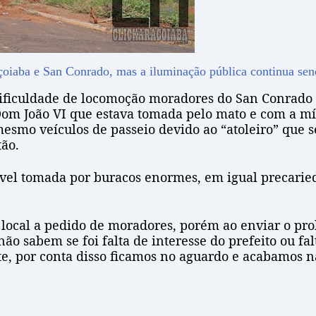
raçoiaba e San Conrado, mas a iluminação pública continua s
dificuldade de locomoção moradores do San Conrado
om João VI que estava tomada pelo mato e com a mí
é mesmo veículos de passeio devido ao “atoleiro” que
ão.
vel tomada por buracos enormes, em igual precaried
local a pedido de moradores, porém ao enviar o p
ão sabem se foi falta de interesse do prefeito ou f
, por conta disso ficamos no aguardo e acabamos nã