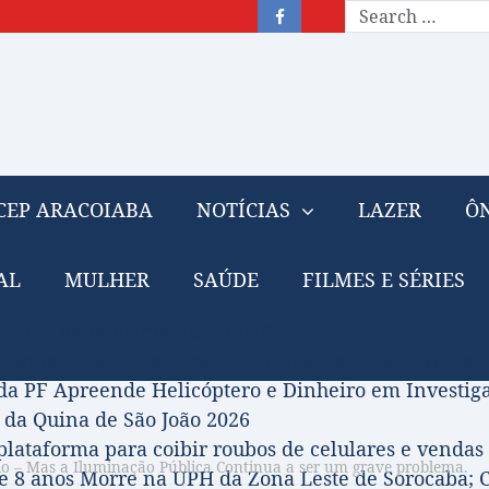
CEP ARACOIABA
NOTÍCIAS
LAZER
ÔN
AL
MULHER
SAÚDE
FILMES E SÉRIES
– Nota de falecimento: 31/07/2026
prova Projeto de Jilmar Tatto que Destina Royalties
da PF Apreende Helicóptero e Dinheiro em Investi
 da Quina de São João 2026
 plataforma para coibir roubos de celulares e vendas 
do – Mas a Iluminação Pública Continua a ser um grave problema.
 8 anos Morre na UPH da Zona Leste de Sorocaba; C