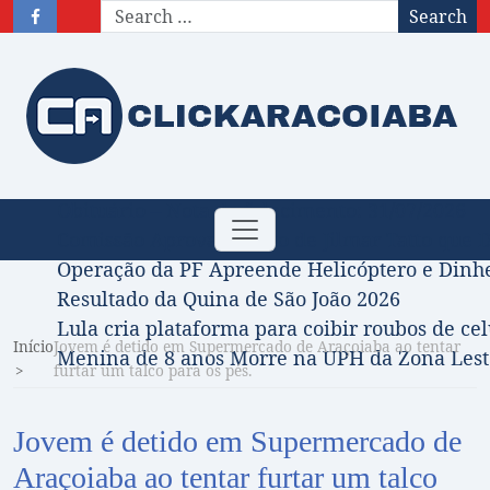
Search
Obituário – Nota de falecimento: 31/07/2026
Toggle
Comissão Aprova Projeto de Jilmar Tatto que D
navigation
Operação da PF Apreende Helicóptero e Dinh
Resultado da Quina de São João 2026
Lula cria plataforma para coibir roubos de cel
Início
Jovem é detido em Supermercado de Araçoiaba ao tentar
Menina de 8 anos Morre na UPH da Zona Leste
furtar um talco para os pés.
Jovem é detido em Supermercado de
Araçoiaba ao tentar furtar um talco