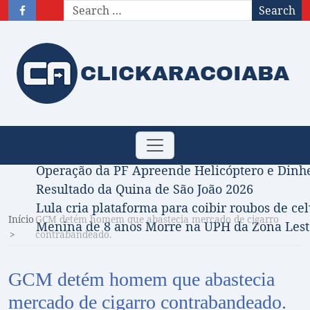
Search
Obituário – Nota de falecimento: 31/07/2026
Toggle
Comissão Aprova Projeto de Jilmar Tatto que D
navigation
Operação da PF Apreende Helicóptero e Dinh
Resultado da Quina de São João 2026
Lula cria plataforma para coibir roubos de cel
Início
GCM detém homem que abastecia mercado de cigarro
Menina de 8 anos Morre na UPH da Zona Leste
contrabandeado.
GCM detém homem que abastecia
mercado de cigarro contrabandeado.