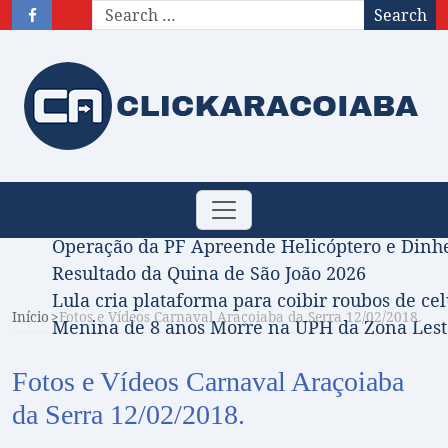
Search
Obituário – Nota de falecimento: 31/07/2026
Toggle
Comissão Aprova Projeto de Jilmar Tatto que D
navigation
Operação da PF Apreende Helicóptero e Dinh
Resultado da Quina de São João 2026
Lula cria plataforma para coibir roubos de cel
Início
Fotos e Vídeos Carnaval Araçoiaba da Serra 12/02/2018.
Menina de 8 anos Morre na UPH da Zona Leste
Fotos e Vídeos Carnaval Araçoiaba
da Serra 12/02/2018.