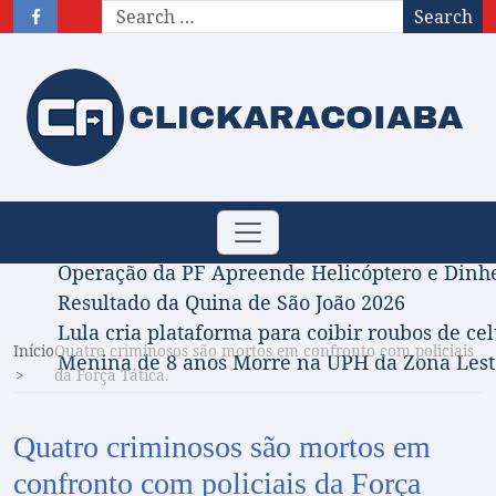
Search
Obituário – Nota de falecimento: 31/07/2026
Toggle navigation
Comissão Aprova Projeto de Jilmar Tatto que D
Operação da PF Apreende Helicóptero e Dinh
Resultado da Quina de São João 2026
Lula cria plataforma para coibir roubos de cel
Início
Quatro criminosos são mortos em confronto com policiais
Menina de 8 anos Morre na UPH da Zona Leste
da Força Tática.
Quatro criminosos são mortos em
confronto com policiais da Força