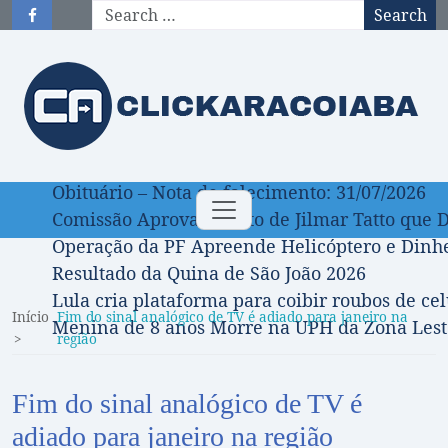
Search
Obituário – Nota de falecimento: 31/07/2026
Toggle
Comissão Aprova Projeto de Jilmar Tatto que D
navigation
Operação da PF Apreende Helicóptero e Dinh
Resultado da Quina de São João 2026
Lula cria plataforma para coibir roubos de cel
Início
Fim do sinal analógico de TV é adiado para janeiro na
Menina de 8 anos Morre na UPH da Zona Leste
região
Fim do sinal analógico de TV é
adiado para janeiro na região