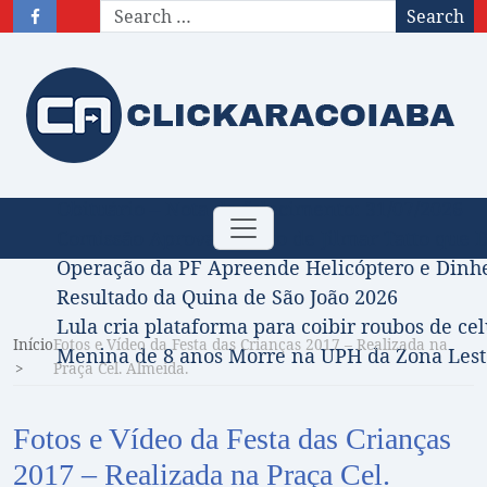
Search
Obituário – Nota de falecimento: 31/07/2026
Toggle
Comissão Aprova Projeto de Jilmar Tatto que D
navigation
Operação da PF Apreende Helicóptero e Dinh
Resultado da Quina de São João 2026
Lula cria plataforma para coibir roubos de cel
Início
Fotos e Vídeo da Festa das Crianças 2017 – Realizada na
Menina de 8 anos Morre na UPH da Zona Leste
Praça Cel. Almeida.
Fotos e Vídeo da Festa das Crianças
2017 – Realizada na Praça Cel.