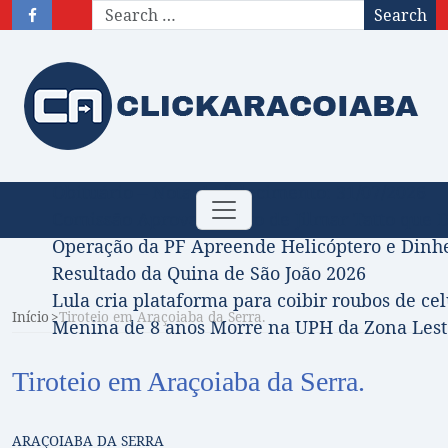
Search
Obituário – Nota de falecimento: 31/07/2026
Toggle
Comissão Aprova Projeto de Jilmar Tatto que D
navigation
Operação da PF Apreende Helicóptero e Dinh
Resultado da Quina de São João 2026
Lula cria plataforma para coibir roubos de cel
Início
Tiroteio em Araçoiaba da Serra.
Menina de 8 anos Morre na UPH da Zona Leste
Tiroteio em Araçoiaba da Serra.
ARAÇOIABA DA SERRA