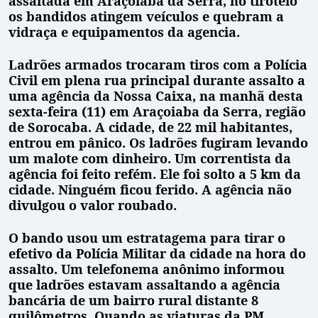
assaltada em Araçoiaba da Serra, no tiroteio
os bandidos atingem veículos e quebram a
vidraça e equipamentos da agencia.
Ladrões armados trocaram tiros com a Polí­cia
Civil em plena rua principal durante assalto a
uma agência da Nossa Caixa, na manhã desta
sexta-feira (11) em Araçoiaba da Serra, região
de Sorocaba. A cidade, de 22 mil habitantes,
entrou em pânico. Os ladrões fugiram levando
um malote com dinheiro. Um correntista da
agência foi feito refém. Ele foi solto a 5 km da
cidade. Ninguém ficou ferido. A agência não
divulgou o valor roubado.
O bando usou um estratagema para tirar o
efetivo da Polí­cia Militar da cidade na hora do
assalto. Um telefonema anônimo informou
que ladrões estavam assaltando a agência
bancária de um bairro rural distante 8
quilômetros. Quando as viaturas da PM