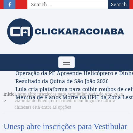
Search
Obituário – Nota de falecimento: 31/07/2026
Toggle
Comissão Aprova Projeto de Jilmar Tatto que D
navigation
Operação da PF Apreende Helicóptero e Dinh
Resultado da Quina de São João 2026
Lula cria plataforma para coibir roubos de cel
Início
Unesp abre inscrições para Vestibular Meio de Ano 2026
Menina de 8 anos Morre na UPH da Zona Leste
via nota do Enem; curso inédito em língua e cultura
chinesas está entre as opções
Unesp abre inscrições para Vestibular