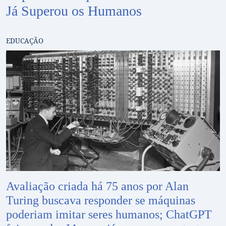
Já Superou os Humanos
EDUCAÇÃO
Avaliação criada há 75 anos por Alan
Turing buscava responder se máquinas
poderiam imitar seres humanos; ChatGPT