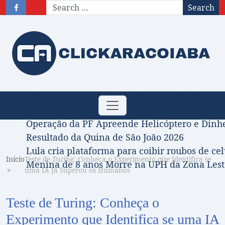
Search
Obituário – Nota de falecimento: 31/07/2026
Toggle
Comissão Aprova Projeto de Jilmar Tatto que D
navigation
Operação da PF Apreende Helicóptero e Dinh
Resultado da Quina de São João 2026
Lula cria plataforma para coibir roubos de cel
Início
Teste de Turing: Conheça o Experimento que Identifica se
Menina de 8 anos Morre na UPH da Zona Leste
uma IA Já Superou os Humanos
Teste de Turing: Conheça o
Experimento que Identifica se uma IA