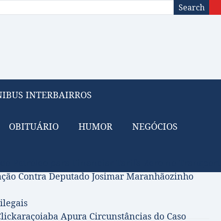
Search
IBUS INTERBAIRROS
OBITUÁRIO
HUMOR
NEGÓCIOS
 do Petróleo para Financiar Tarifa Zero no Transport
gação Contra Deputado Josimar Maranhãozinho
ilegais
lickaraçoiaba Apura Circunstâncias do Caso