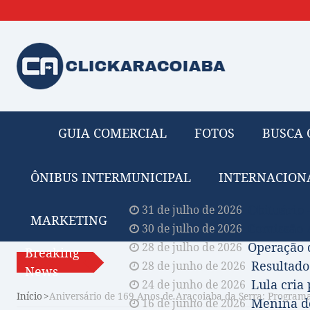
GUIA COMERCIAL
FOTOS
BUSCA 
ÔNIBUS INTERMUNICIPAL
INTERNACION
Obituário 
31 de julho de 2026
MARKETING
Comissão A
30 de julho de 2026
Operação 
28 de julho de 2026
Breaking
Resultado
28 de junho de 2026
News
Lula cria
24 de junho de 2026
Início
Aniversário de 169 Anos de Araçoiaba da Serra: Programaç
Menina de
16 de junho de 2026