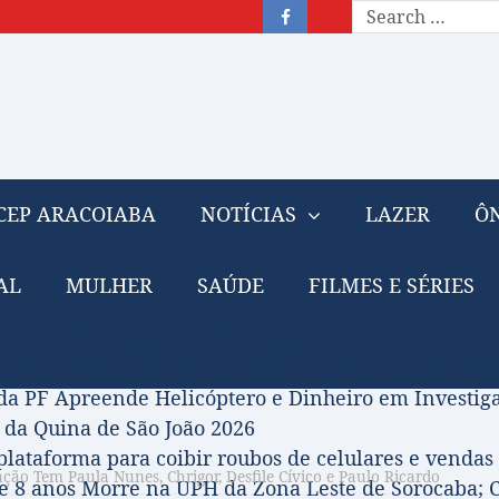
CEP ARACOIABA
NOTÍCIAS
LAZER
ÔN
AL
MULHER
SAÚDE
FILMES E SÉRIES
– Nota de falecimento: 31/07/2026
prova Projeto de Jilmar Tatto que Destina Royalties
da PF Apreende Helicóptero e Dinheiro em Investi
 da Quina de São João 2026
 plataforma para coibir roubos de celulares e vendas 
ão Tem Paula Nunes, Chrigor, Desfile Cívico e Paulo Ricardo
 8 anos Morre na UPH da Zona Leste de Sorocaba; C