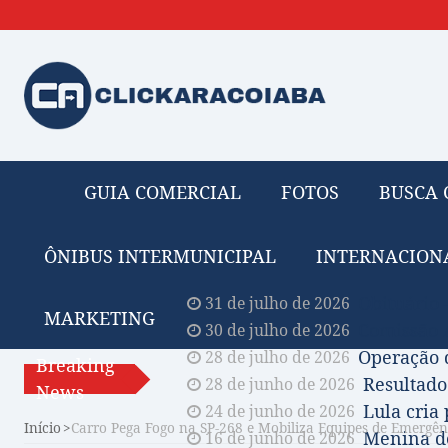
GUIA COMERCIAL
FOTOS
BUSCA 
ÔNIBUS INTERMUNICIPAL
INTERNACION
Obituário 
31 de julho de 2026
MARKETING
Comissão A
30 de julho de 2026
Operação 
28 de julho de 2026
Breaking
Resultado
28 de junho de 2026
News
Lula cria
24 de junho de 2026
Início
Carro Pega Fogo na SP-268 e Mobiliza Equipes de Emergê
Menina de
16 de junho de 2026