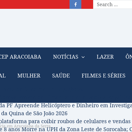
CEP ARACOIABA
NOTÍCIAS
LAZER
ÔN
AL
MULHER
SAÚDE
FILMES E SÉRIES
– Nota de falecimento: 31/07/2026
prova Projeto de Jilmar Tatto que Destina Royalties
da PF Apreende Helicóptero e Dinheiro em Investi
 da Quina de São João 2026
 plataforma para coibir roubos de celulares e vendas 
ncia em Araçoiaba da Serra
 8 anos Morre na UPH da Zona Leste de Sorocaba; C