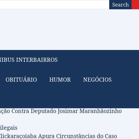
Search
IBUS INTERBAIRROS
OBITUÁRIO
HUMOR
NEGÓCIOS
 do Petróleo para Financiar Tarifa Zero no Transport
gação Contra Deputado Josimar Maranhãozinho
ilegais
lickaraçoiaba Apura Circunstâncias do Caso