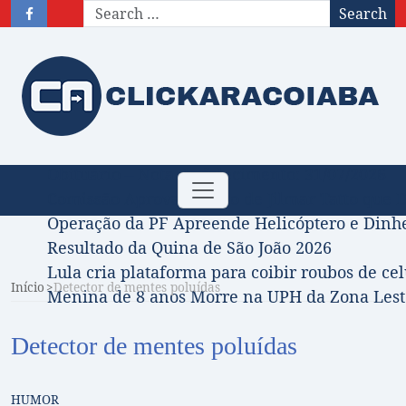
Search
Obituário – Nota de falecimento: 31/07/2026
Toggle
Comissão Aprova Projeto de Jilmar Tatto que D
navigation
Operação da PF Apreende Helicóptero e Dinh
Resultado da Quina de São João 2026
Lula cria plataforma para coibir roubos de cel
Início
Detector de mentes poluídas
Menina de 8 anos Morre na UPH da Zona Leste
Detector de mentes poluídas
HUMOR