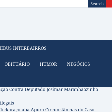
Search
IBUS INTERBAIRROS
OBITUÁRIO
HUMOR
NEGÓCIOS
 do Petróleo para Financiar Tarifa Zero no Transport
gação Contra Deputado Josimar Maranhãozinho
ilegais
lickaraçoiaba Apura Circunstâncias do Caso