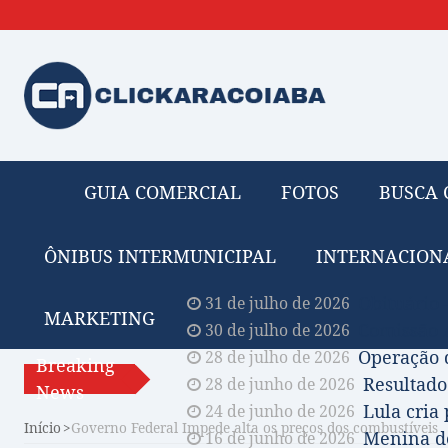
GUIA COMERCIAL
FOTOS
BUSCA 
ÔNIBUS INTERMUNICIPAL
INTERNACION
Obituário 
31 de julho de 2026
MARKETING
Comissão A
30 de julho de 2026
Operação 
28 de julho de 2026
Breaking
Resultado
28 de junho de 2026
News
Lula cria
24 de junho de 2026
Início
Governo Federal Impede alta os preços dos combustíveis
Menina de
16 de junho de 2026