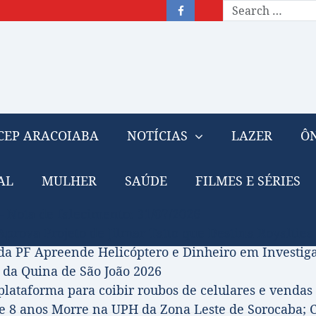
CEP ARACOIABA
NOTÍCIAS
LAZER
ÔN
AL
MULHER
SAÚDE
FILMES E SÉRIES
– Nota de falecimento: 31/07/2026
prova Projeto de Jilmar Tatto que Destina Royalties
da PF Apreende Helicóptero e Dinheiro em Investi
 da Quina de São João 2026
 plataforma para coibir roubos de celulares e vendas 
 8 anos Morre na UPH da Zona Leste de Sorocaba; C