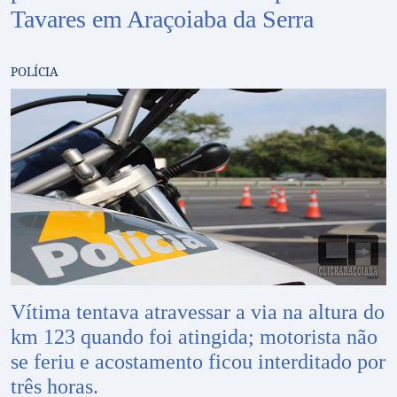
Tavares em Araçoiaba da Serra
POLÍCIA
Vítima tentava atravessar a via na altura do
km 123 quando foi atingida; motorista não
se feriu e acostamento ficou interditado por
três horas.