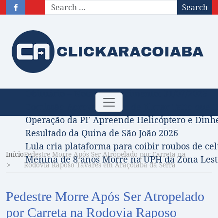
Search
Obituário – Nota de falecimento: 31/07/2026
Toggle navigation
Comissão Aprova Projeto de Jilmar Tatto que D
Operação da PF Apreende Helicóptero e Dinh
Resultado da Quina de São João 2026
Lula cria plataforma para coibir roubos de cel
Início
Pedestre Morre Após Ser Atropelado por Carreta na
Menina de 8 anos Morre na UPH da Zona Leste
Rodovia Raposo Tavares em Araçoiaba da Serra
Pedestre Morre Após Ser Atropelado
por Carreta na Rodovia Raposo