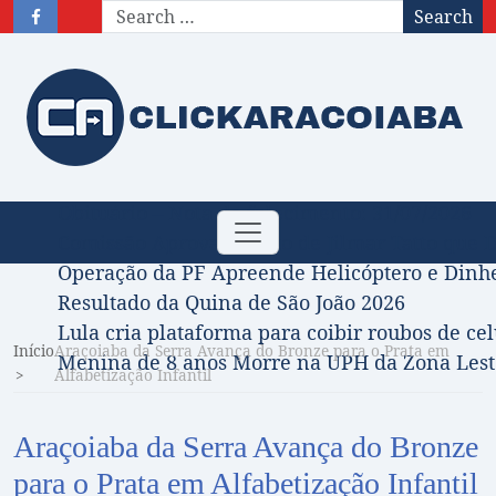
Search
Obituário – Nota de falecimento: 31/07/2026
Toggle
Comissão Aprova Projeto de Jilmar Tatto que D
navigation
Operação da PF Apreende Helicóptero e Dinh
Resultado da Quina de São João 2026
Lula cria plataforma para coibir roubos de cel
Início
Araçoiaba da Serra Avança do Bronze para o Prata em
Menina de 8 anos Morre na UPH da Zona Leste
Alfabetização Infantil
Araçoiaba da Serra Avança do Bronze
para o Prata em Alfabetização Infantil