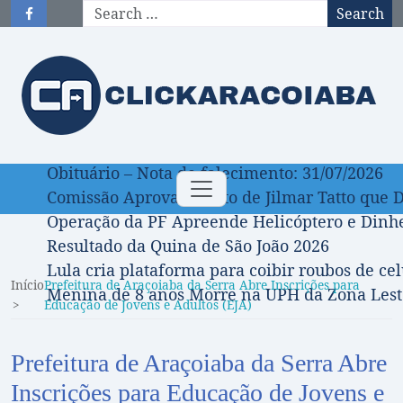
Search
Obituário – Nota de falecimento: 31/07/2026
Toggle
Comissão Aprova Projeto de Jilmar Tatto que D
navigation
Operação da PF Apreende Helicóptero e Dinh
Resultado da Quina de São João 2026
Lula cria plataforma para coibir roubos de cel
Início
Prefeitura de Araçoiaba da Serra Abre Inscrições para
Menina de 8 anos Morre na UPH da Zona Leste
Educação de Jovens e Adultos (EJA)
Prefeitura de Araçoiaba da Serra Abre
Inscrições para Educação de Jovens e