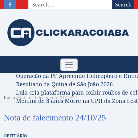
Search
Obituário – Nota de falecimento: 31/07/2026
Toggle
Comissão Aprova Projeto de Jilmar Tatto que D
navigation
Operação da PF Apreende Helicóptero e Dinh
Resultado da Quina de São João 2026
Lula cria plataforma para coibir roubos de cel
Início
Nota de falecimento 24/10/25
Menina de 8 anos Morre na UPH da Zona Leste
Nota de falecimento 24/10/25
OBITUÁRIO