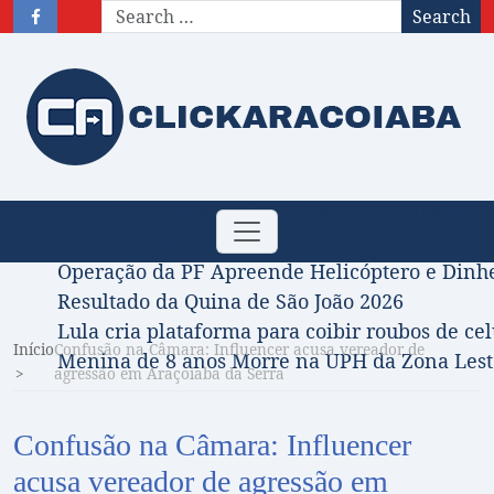
Search
Obituário – Nota de falecimento: 31/07/2026
Toggle
Comissão Aprova Projeto de Jilmar Tatto que D
navigation
Operação da PF Apreende Helicóptero e Dinh
Resultado da Quina de São João 2026
Lula cria plataforma para coibir roubos de cel
Início
Confusão na Câmara: Influencer acusa vereador de
Menina de 8 anos Morre na UPH da Zona Leste
agressão em Araçoiaba da Serra
Confusão na Câmara: Influencer
acusa vereador de agressão em