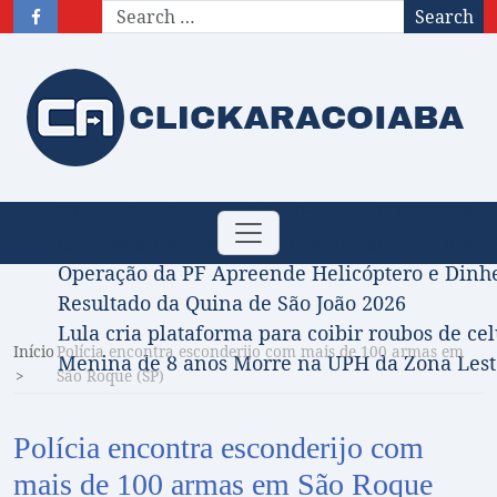
Search
Obituário – Nota de falecimento: 31/07/2026
Toggle
Comissão Aprova Projeto de Jilmar Tatto que D
navigation
Operação da PF Apreende Helicóptero e Dinh
Resultado da Quina de São João 2026
Lula cria plataforma para coibir roubos de cel
Início
Polícia encontra esconderijo com mais de 100 armas em
Menina de 8 anos Morre na UPH da Zona Leste
São Roque (SP)
Polícia encontra esconderijo com
mais de 100 armas em São Roque