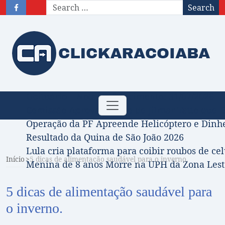
Search
Obituário – Nota de falecimento: 31/07/2026
Toggle
Comissão Aprova Projeto de Jilmar Tatto que D
navigation
Operação da PF Apreende Helicóptero e Dinh
Resultado da Quina de São João 2026
Lula cria plataforma para coibir roubos de cel
Início
5 dicas de alimentação saudável para o inverno.
Menina de 8 anos Morre na UPH da Zona Leste
5 dicas de alimentação saudável para
o inverno.