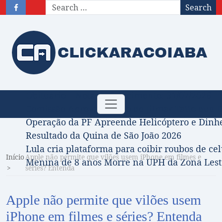
Search
Obituário – Nota de falecimento: 31/07/2026
Toggle
Comissão Aprova Projeto de Jilmar Tatto que D
navigation
Operação da PF Apreende Helicóptero e Dinh
Resultado da Quina de São João 2026
Lula cria plataforma para coibir roubos de cel
Início
Apple não permite que vilões usem iPhone em filmes e
Menina de 8 anos Morre na UPH da Zona Leste
séries? Entenda
Apple não permite que vilões usem
iPhone em filmes e séries? Entenda