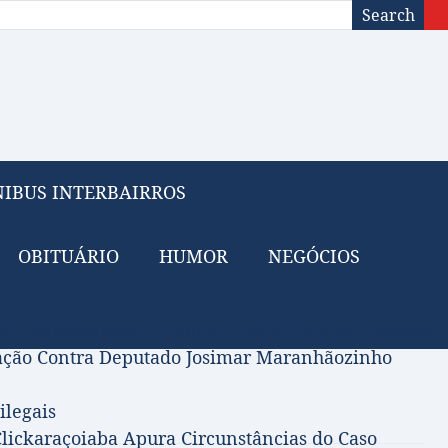
Search
IBUS INTERBAIRROS
OBITUÁRIO
HUMOR
NEGÓCIOS
 do Petróleo para Financiar Tarifa Zero no Transport
gação Contra Deputado Josimar Maranhãozinho
ilegais
lickaraçoiaba Apura Circunstâncias do Caso