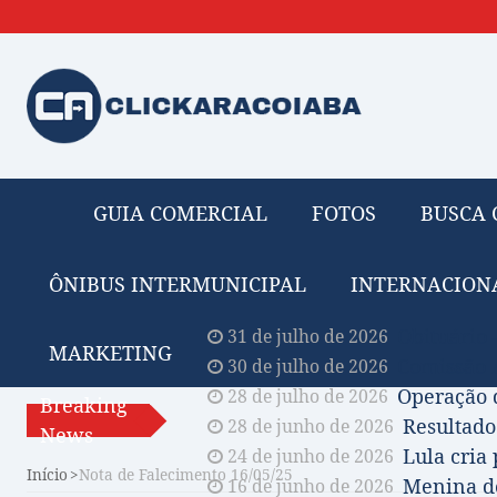
GUIA COMERCIAL
FOTOS
BUSCA 
ÔNIBUS INTERMUNICIPAL
INTERNACION
Obituário 
31 de julho de 2026
MARKETING
Comissão A
30 de julho de 2026
Operação 
28 de julho de 2026
Breaking
Resultado
28 de junho de 2026
News
Lula cria
24 de junho de 2026
Início
Nota de Falecimento 16/05/25
Menina de
16 de junho de 2026