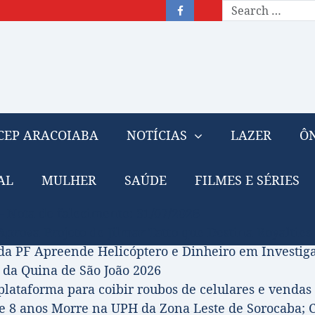
CEP ARACOIABA
NOTÍCIAS
LAZER
ÔN
AL
MULHER
SAÚDE
FILMES E SÉRIES
– Nota de falecimento: 31/07/2026
prova Projeto de Jilmar Tatto que Destina Royalties
da PF Apreende Helicóptero e Dinheiro em Investi
 da Quina de São João 2026
 plataforma para coibir roubos de celulares e vendas 
 8 anos Morre na UPH da Zona Leste de Sorocaba; C