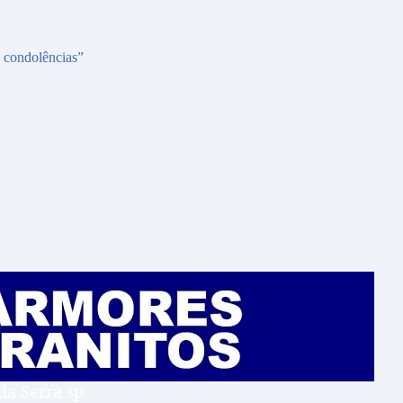
s condolências”
da Serra sp