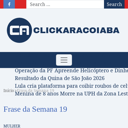
Search
Obituário – Nota de falecimento: 31/07/2026
Toggle
Comissão Aprova Projeto de Jilmar Tatto que D
navigation
Operação da PF Apreende Helicóptero e Dinh
Resultado da Quina de São João 2026
Lula cria plataforma para coibir roubos de cel
Início
Frase da Semana 19
Menina de 8 anos Morre na UPH da Zona Leste
Frase da Semana 19
MULHER