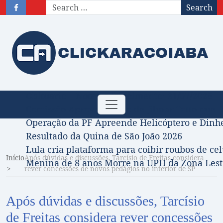
Search
Obituário – Nota de falecimento: 31/07/2026
Toggle
Comissão Aprova Projeto de Jilmar Tatto que D
navigation
Operação da PF Apreende Helicóptero e Dinh
Resultado da Quina de São João 2026
Lula cria plataforma para coibir roubos de cel
Início
Após dúvidas e discussões, Tarcísio de Freitas considera
Menina de 8 anos Morre na UPH da Zona Leste
rever concessões de novos pedágios no interior de SP
Após dúvidas e discussões, Tarcísio
de Freitas considera rever concessões