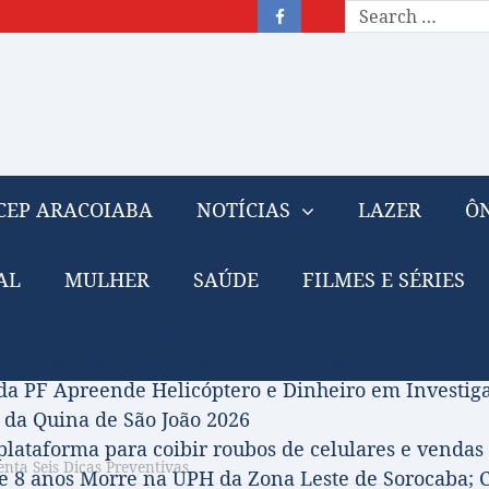
CEP ARACOIABA
NOTÍCIAS
LAZER
ÔN
AL
MULHER
SAÚDE
FILMES E SÉRIES
– Nota de falecimento: 31/07/2026
prova Projeto de Jilmar Tatto que Destina Royalties
da PF Apreende Helicóptero e Dinheiro em Investi
 da Quina de São João 2026
 plataforma para coibir roubos de celulares e vendas 
senta Seis Dicas Preventivas
 8 anos Morre na UPH da Zona Leste de Sorocaba; C