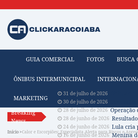
GUIA COMERCIAL
FOTOS
BUSCA 
ÔNIBUS INTERMUNICIPAL
INTERNACION
Obituário 
31 de julho de 2026
MARKETING
Comissão A
30 de julho de 2026
Operação 
28 de julho de 2026
Breaking
Resultado
28 de junho de 2026
News
Lula cria
24 de junho de 2026
Início
Calor e Escorpiões: Especialista Alerta para Riscos e Apre
Menina de
16 de junho de 2026