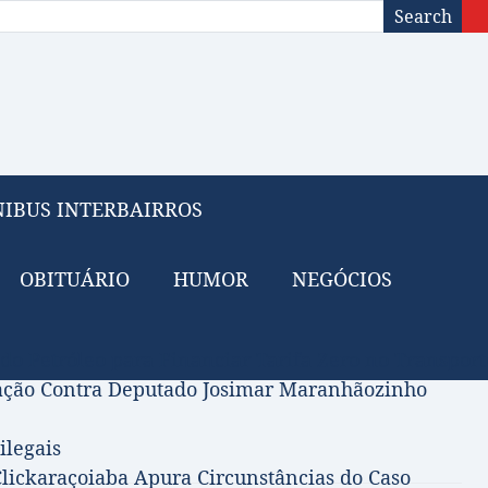
Search
IBUS INTERBAIRROS
OBITUÁRIO
HUMOR
NEGÓCIOS
 do Petróleo para Financiar Tarifa Zero no Transport
gação Contra Deputado Josimar Maranhãozinho
ilegais
lickaraçoiaba Apura Circunstâncias do Caso