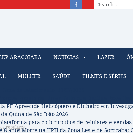
CEP ARACOIABA
NOTÍCIAS
LAZER
ÔN
AL
MULHER
SAÚDE
FILMES E SÉRIES
– Nota de falecimento: 31/07/2026
prova Projeto de Jilmar Tatto que Destina Royalties
da PF Apreende Helicóptero e Dinheiro em Investi
 da Quina de São João 2026
 plataforma para coibir roubos de celulares e vendas 
os Populares
 8 anos Morre na UPH da Zona Leste de Sorocaba; C