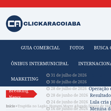
GUIA COMERCIAL
FOTOS
BUSCA 
ÔNIBUS INTERMUNICIPAL
INTERNACION
Obituário 
31 de julho de 2026
MARKETING
Comissão A
30 de julho de 2026
Operação 
28 de julho de 2026
Breaking
Resultado
28 de junho de 2026
News
Lula cria
24 de junho de 2026
Início
Tragédia no Lagão: Homem Morre Afogado Diante de Vári
Menina de
16 de junho de 2026