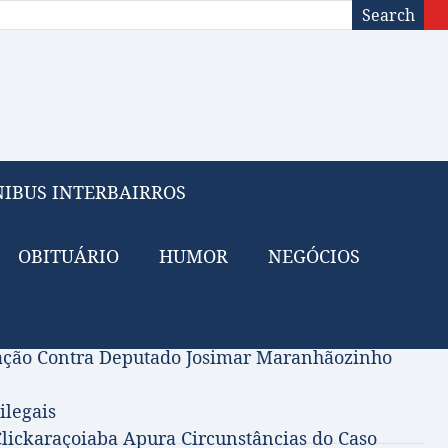
Search
IBUS INTERBAIRROS
OBITUÁRIO
HUMOR
NEGÓCIOS
 do Petróleo para Financiar Tarifa Zero no Transport
gação Contra Deputado Josimar Maranhãozinho
ilegais
lickaraçoiaba Apura Circunstâncias do Caso