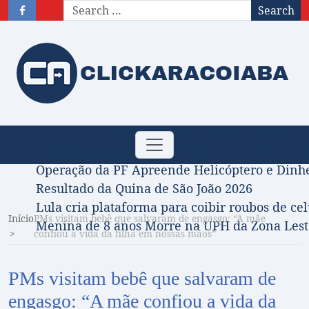
Search
Obituário – Nota de falecimento: 31/07/2026
Toggle
Comissão Aprova Projeto de Jilmar Tatto que D
navigation
Operação da PF Apreende Helicóptero e Dinh
Resultado da Quina de São João 2026
Lula cria plataforma para coibir roubos de cel
Início
PMs visitam bebê que salvaram de engasgo: “A mãe
Menina de 8 anos Morre na UPH da Zona Leste
confiou a vida da filha em nossas mãos”
PMs visitam bebê que salvaram de
engasgo: “A mãe confiou a vida da