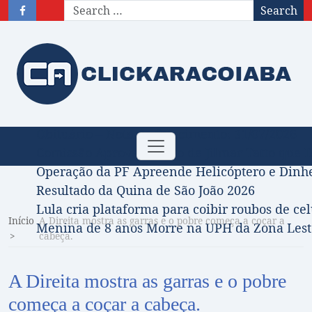
Search
Obituário – Nota de falecimento: 31/07/2026
Toggle
Comissão Aprova Projeto de Jilmar Tatto que D
navigation
Operação da PF Apreende Helicóptero e Dinh
Resultado da Quina de São João 2026
Lula cria plataforma para coibir roubos de cel
Início
A Direita mostra as garras e o pobre começa a coçar a
Menina de 8 anos Morre na UPH da Zona Leste
cabeça.
A Direita mostra as garras e o pobre
começa a coçar a cabeça.