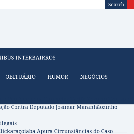
Search
IBUS INTERBAIRROS
OBITUÁRIO
HUMOR
NEGÓCIOS
 do Petróleo para Financiar Tarifa Zero no Transport
gação Contra Deputado Josimar Maranhãozinho
ilegais
lickaraçoiaba Apura Circunstâncias do Caso