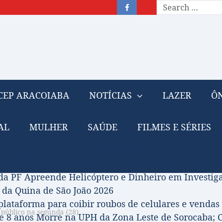
CEP ARACOIABA
NOTÍCIAS
LAZER
ÔN
AL
MULHER
SAÚDE
FILMES E SÉRIES
– Nota de falecimento: 31/07/2026
prova Projeto de Jilmar Tatto que Destina Royalties
da PF Apreende Helicóptero e Dinheiro em Investi
 da Quina de São João 2026
 plataforma para coibir roubos de celulares e vendas 
 público na segunda (28)
 8 anos Morre na UPH da Zona Leste de Sorocaba; C