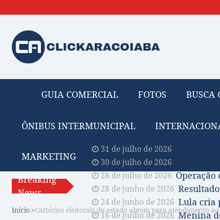
GUIA COMERCIAL
FOTOS
BUSCA 
ÔNIBUS INTERMUNICIPAL
INTERNACION
Obituário 
31 de julho de 2026
MARKETING
Comissão A
30 de julho de 2026
Operação 
28 de julho de 2026
Breaking
Resultado
28 de junho de 2026
News
Lula cria
24 de junho de 2026
Início
Cartórios eleitorais do estado abrem para atendimento ao
Menina de
16 de junho de 2026