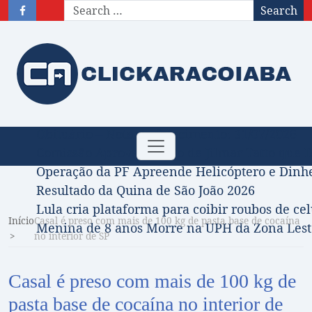
Search
Obituário – Nota de falecimento: 31/07/2026
Toggle
Comissão Aprova Projeto de Jilmar Tatto que D
navigation
Operação da PF Apreende Helicóptero e Dinh
Resultado da Quina de São João 2026
Lula cria plataforma para coibir roubos de cel
Início
Casal é preso com mais de 100 kg de pasta base de cocaína
Menina de 8 anos Morre na UPH da Zona Leste
no interior de SP
Casal é preso com mais de 100 kg de
pasta base de cocaína no interior de